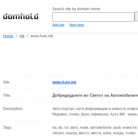
Search site by domain name:
-
Add site
New sites
Home
/
mk
/
www.Auto.mk
Site:
www.Auto.mk
Добредојдовте во Светот на Автомобилит
Title:
Description:
Авто портал, сите информации и новости поврза
Редовно, точно, брзо, ефикасно. Ауто МК - www.
Tags:
на, во, со, авто, нови, автомобили, audi, новости, 
citroen, mazda, место, вести, astra, хонда, точно