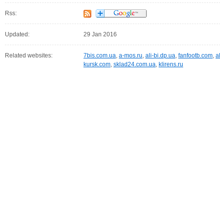
Rss:
Updated:
29 Jan 2016
Related websites:
7bis.com.ua
,
a-mos.ru
,
ali-bi.dp.ua
,
fanfootb.com
,
a
kursk.com
,
sklad24.com.ua
,
klirens.ru