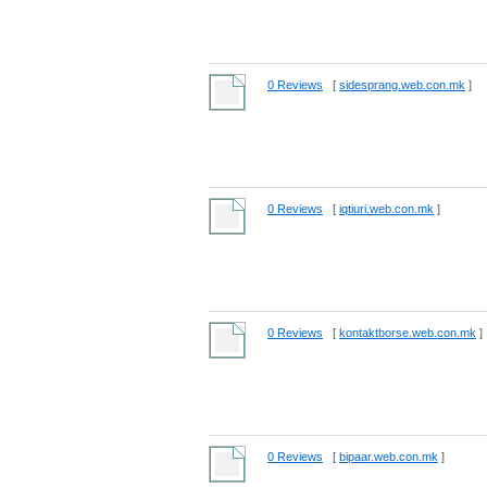
0 Reviews
[
sidesprang.web.con.mk
]
0 Reviews
[
iqtiuri.web.con.mk
]
0 Reviews
[
kontaktborse.web.con.mk
]
0 Reviews
[
bipaar.web.con.mk
]