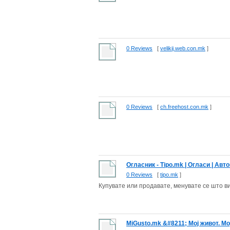
0 Reviews
[
velikij.web.con.mk
]
0 Reviews
[
ch.freehost.con.mk
]
Огласник - Tipo.mk | Огласи | Авт
0 Reviews
[
tipo.mk
]
Купувате или продавате, менувате се што ви
MiGusto.mk &#8211; Мој живот. Мо