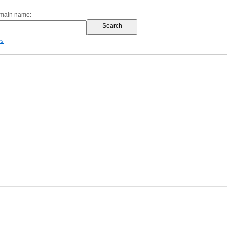
omain name:
es