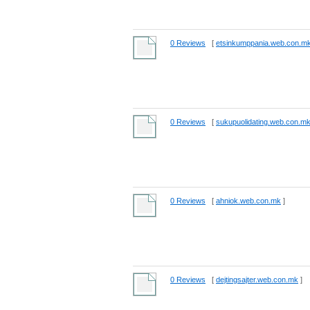
0 Reviews
[
etsinkumppania.web.con.m
0 Reviews
[
sukupuolidating.web.con.m
0 Reviews
[
ahniok.web.con.mk
]
0 Reviews
[
dejtingsajter.web.con.mk
]