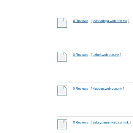
0 Reviews
[
kvinnadejta.web.con.mk
]
0 Reviews
[
uxbeij.web.con.mk
]
0 Reviews
[
klubben.web.con.mk
]
0 Reviews
[
seksydamer.web.con.mk
]