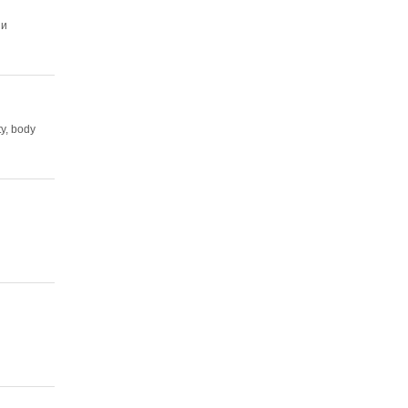
 и
y, body