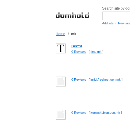
Search site by d
-
Add site
New sit
Home
/
mk
Вести
0 Reviews
[
time.mk
]
0 Reviews
[
igrici.freehost.con.mk
]
0 Reviews
[
komitski.blog.con.mk
]