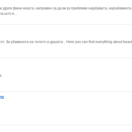
и други фини нешта, направен за да ви ја приближи најубавата, најзабавната
а што е...
. За убавината на телото и душата... Here you can find everything about beaut
а.
vte