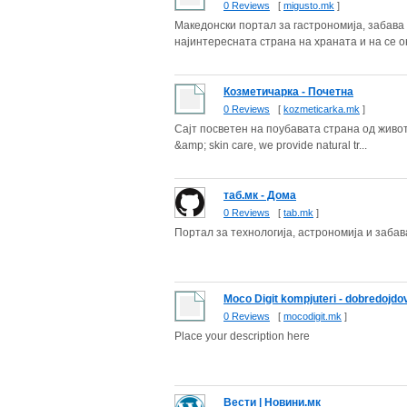
0 Reviews
[
migusto.mk
]
Македонски портал за гастрономија, забава 
најинтересната страна на храната и на се он
Козметичарка - Почетна
0 Reviews
[
kozmeticarka.mk
]
Сајт посветен на поубавата страна од животот
&amp; skin care, we provide natural tr...
таб.мк - Дома
0 Reviews
[
tab.mk
]
Портал за технологија, астрономија и забав
Moco Digit kompjuteri - dobredojdo
0 Reviews
[
mocodigit.mk
]
Place your description here
Вести | Новини.мк