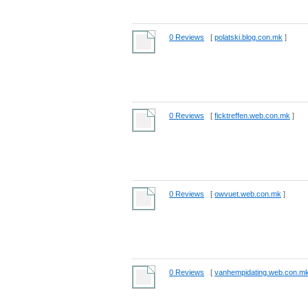
0 Reviews
[
polatski.blog.con.mk
]
0 Reviews
[
ficktreffen.web.con.mk
]
0 Reviews
[
owvuet.web.con.mk
]
0 Reviews
[
vanhempidating.web.con.m