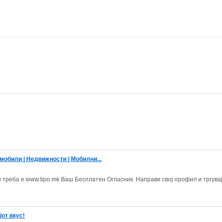
омобили | Недвижности | Мобилни...
 треба е www.tipo.mk Ваш Бесплатен Огласник. Направи свој профил и тргувај
јот вкус!