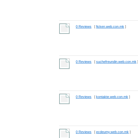
0 Reviews
[
ficken.web.con.mk
]
0 Reviews
[
suchefreundin.web.con.mk
0 Reviews
[
kontakte.web.con.mk
]
0 Reviews
[
ecdeumy.web.con.mk
]